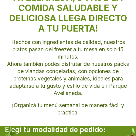
AVELLANEDA
COMIDA SALUDABLE Y
DELICIOSA LLEGA DIRECTO
¡QUE TUS DÍAS TENGAN SABOR!
A TU PUERTA!
Hechos con ingredientes de calidad, nuestros
platos pasan del freezer a tu mesa en solo 15
minutos.
Ahora también podés disfrutar de nuestros packs
de viandas congeladas, con opciones de
proteínas vegetales y animales, ideales para
adaptarse a tu gusto y estilo de vida en
Parque
Avellaneda
.
¡Organizá tu menú semanal de manera fácil y
práctica!
Elegí tu
modalidad de pedido: