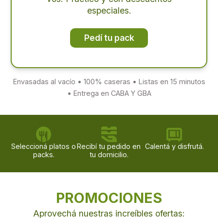
especiales.
Pedí tu pack
Envasadas al vacío • 100% caseras • Listas en 15 minutos
• Entrega en CABA Y GBA
Seleccioná platos o
Recibí tu pedido en
Calentá y disfrutá.
packs.
tu domicilio.
PROMOCIONES
Aprovechá nuestras increíbles ofertas: