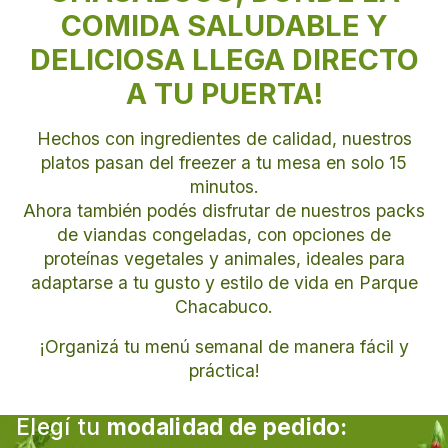
CHACABUCO
COMIDA SALUDABLE Y
DELICIOSA LLEGA DIRECTO
¡QUE TUS DÍAS TENGAN SABOR!
A TU PUERTA!
Hechos con ingredientes de calidad, nuestros
platos pasan del freezer a tu mesa en solo 15
minutos.
Ahora también podés disfrutar de nuestros packs
de viandas congeladas, con opciones de
proteínas vegetales y animales, ideales para
adaptarse a tu gusto y estilo de vida en
Parque
Chacabuco
.
¡Organizá tu menú semanal de manera fácil y
práctica!
Elegí tu
modalidad de pedido: