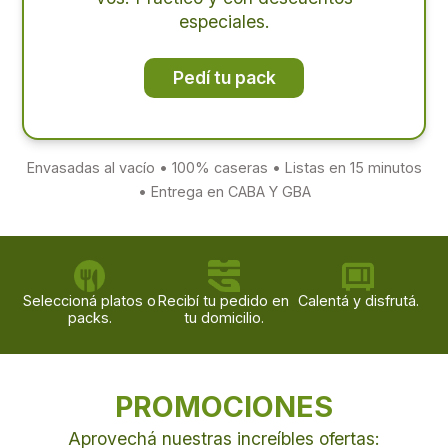
especiales.
Pedí tu pack
Envasadas al vacío • 100% caseras • Listas en 15 minutos
• Entrega en CABA Y GBA
Seleccioná platos o
Recibí tu pedido en
Calentá y disfrutá.
packs.
tu domicilio.
PROMOCIONES
Aprovechá nuestras increíbles ofertas: