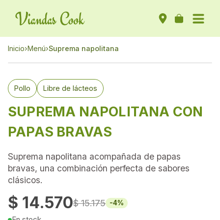
Inicio
›
Menú
›
Suprema napolitana
Pollo
Libre de lácteos
SUPREMA NAPOLITANA CON
PAPAS BRAVAS
Suprema napolitana acompañada de papas
bravas, una combinación perfecta de sabores
clásicos.
$ 14.570
$ 15.175
-
4
%
En stock